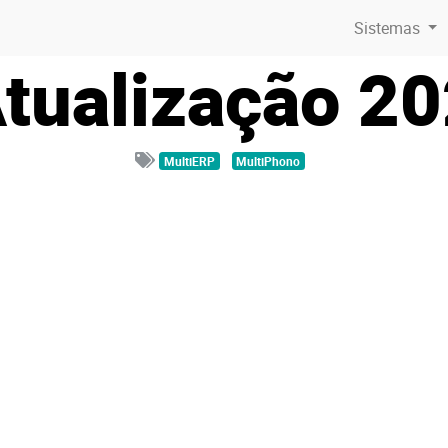
Sistemas
tualização 2
MultiERP
MultiPhono