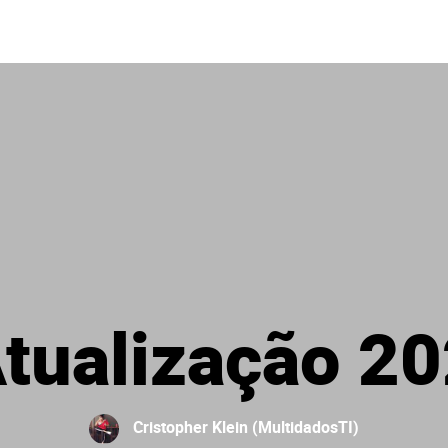
tualização 2
Cristopher Klein (MultidadosTI)