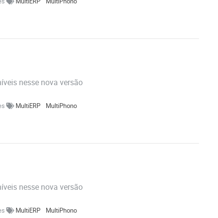
ões
MultiERP
MultiPhono
níveis nesse nova versão
ões
MultiERP
MultiPhono
níveis nesse nova versão
ões
MultiERP
MultiPhono