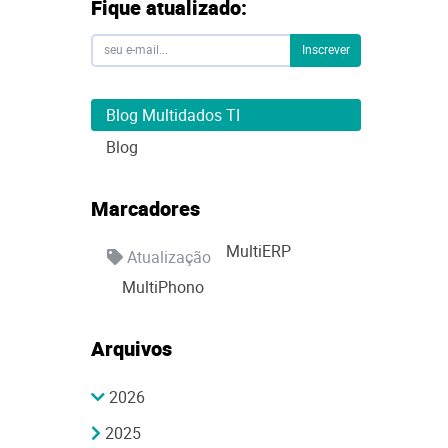
Fique atualizado:
Inscrever
Blog Multidados TI
Blog
Marcadores
MultiERP
Atualização
MultiPhono
Arquivos
2026
2025