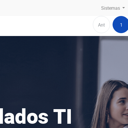
Sistemas
Ant
1
dados TI