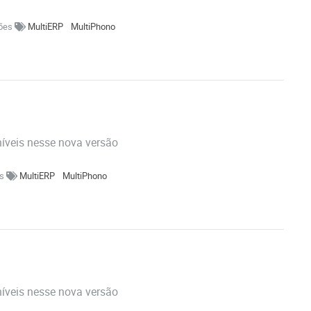
ções
MultiERP
MultiPhono
níveis nesse nova versão
es
MultiERP
MultiPhono
níveis nesse nova versão