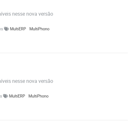
níveis nesse nova versão
ões
MultiERP
MultiPhono
níveis nesse nova versão
es
MultiERP
MultiPhono