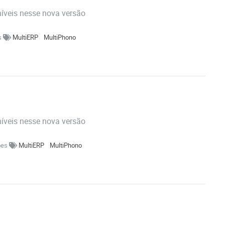
níveis nesse nova versão
s
MultiERP
MultiPhono
níveis nesse nova versão
ões
MultiERP
MultiPhono