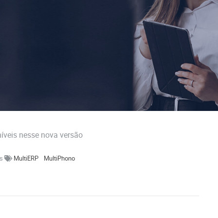
níveis nesse nova versão
es
MultiERP
MultiPhono